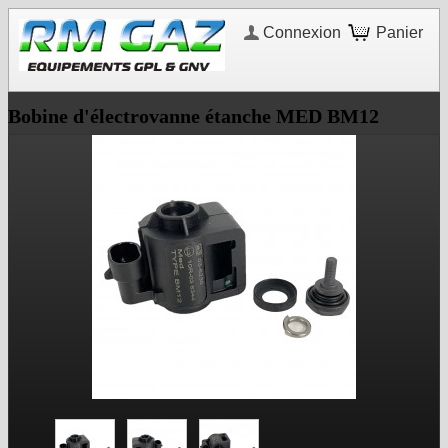
Connexion
Panier
Bobine d'électrovanne étanche MED BM12