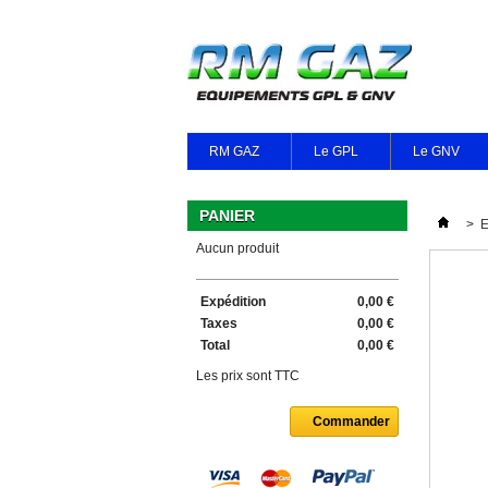
RM GAZ
Le GPL
Le GNV
PANIER
>
E
Aucun produit
Expédition
0,00 €
Taxes
0,00 €
Total
0,00 €
Les prix sont TTC
Commander