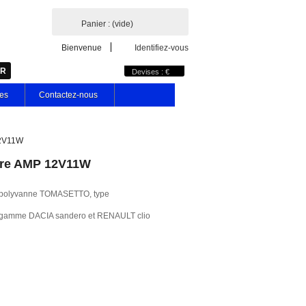
Panier :
(vide)
Bienvenue
Identifiez-vous
Devises : €
les
Contactez-nous
12V11W
ière AMP 12V11W
r polyvanne TOMASETTO, type
 la gamme DACIA sandero et RENAULT clio