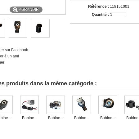
Référence :
118151001
AGRANDIR
Quantité :
ger sur Facebook
er à un ami
mer
es produits dans la même catégorie :
bine...
Bobine...
Bobine...
Bobine...
Bobine...
Bobine.