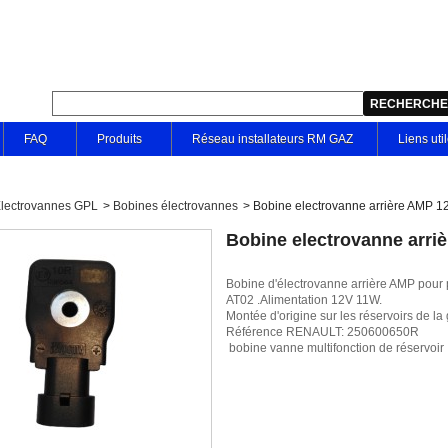
FAQ
Produits
Réseau installateurs RM GAZ
Liens uti
lectrovannes GPL
>
Bobines électrovannes
>
Bobine electrovanne arrière AMP 
Bobine electrovanne arr
Bobine d'électrovanne arrière AMP pou
AT02 .Alimentation 12V 11W.
Montée d'origine sur les réservoirs de
Référence RENAULT: 250600650R
bobine vanne multifonction de réservoir