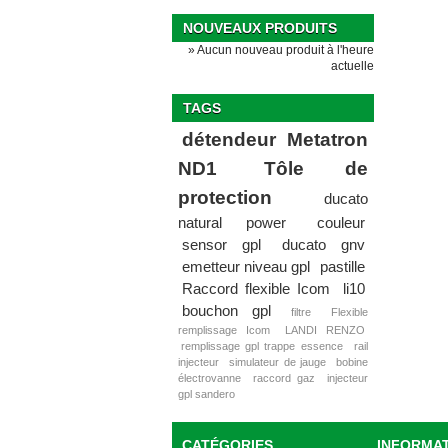
NOUVEAUX PRODUITS
» Aucun nouveau produit à l'heure
actuelle
TAGS
détendeur Metatron
ND1
Tôle de
protection
ducato
natural power
couleur
sensor gpl
ducato gnv
emetteur niveau gpl
pastille
Raccord flexible Icom
li10
bouchon gpl
filtre
Flexible
remplissage Icom
LANDI RENZO
remplissage gpl trappe essence
rail
injecteur
simulateur de jauge
bobine
électrovanne
raccord gaz
injecteur
gpl sandero
CATÉGORIES
INFORMA