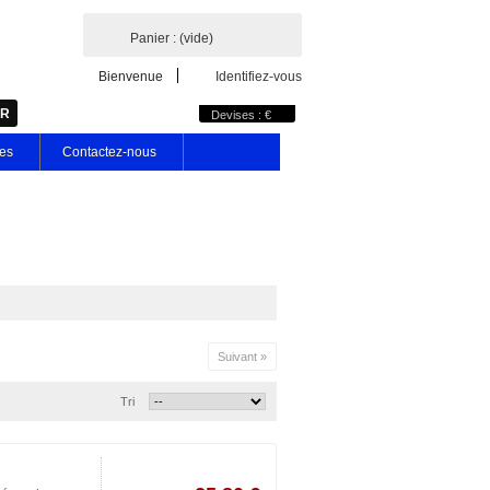
Panier :
(vide)
Bienvenue
Identifiez-vous
Devises : €
les
Contactez-nous
Suivant »
Tri