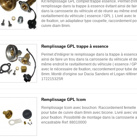
Kit remplissage GPL complet trappe essence. Permet d'int
remplissage dans la trappe à essence évitant ainsi de fair
dans la carrosserie du véhicule et de réunir au même endr
ravitaillement du véhicule ( essence / GPL ). Livré avec l
de fixation, un adaptateur type coupelle, raccordement po
cuivre diam 8mm.
Remplissage GPL trappe à essence
Permet d'intégrer le remplissage dans la trappe à essence
ainsi de faire un trou dans la carrosserie du véhicule et d
même endroit le ravitaillement du véhicule ( essence / GPL
avec le nécessaire de fixation, raccordement pour tube d
8mm. Monté d'origine sur Dacia Sandero et Logan référe
172215325R
Remplissage GPL Icom
Remplissage Icom avec bouchon. Raccordement femell
pour tube de cuivre diam 8mm avec bicone. Livré avec vis
pour fixation. Possibilité de montage dans la carrosserie a
encastrable Ref: 88010000