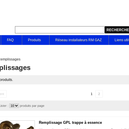
FAQ
Produits
Réseau installateurs RM GAZ
Liens uti
emplissages
lissages
 produits.
ent
1
2
Lister :
produits par page
Remplissage GPL trappe à essence