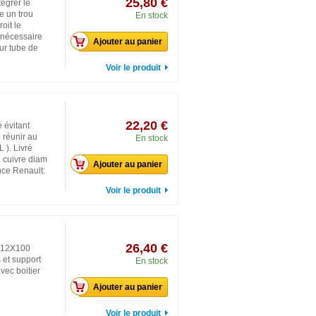
25,80 €
égrer le
e un trou
En stock
oit le
e nécessaire
Ajouter au panier
ur tube de
Voir le produit
22,20 €
 évitant
e réunir au
En stock
 ). Livré
e cuivre diam
Ajouter au panier
nce Renault:
Voir le produit
26,40 €
e 12X100
 et support
En stock
vec boitier
Ajouter au panier
Voir le produit