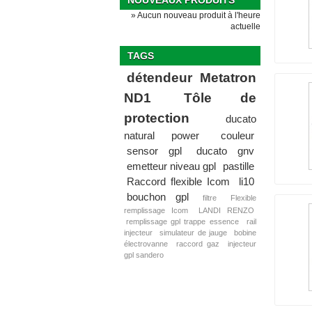
NOUVEAUX PRODUITS
» Aucun nouveau produit à l'heure
actuelle
TAGS
détendeur Metatron
ND1
Tôle de
protection
ducato
natural power
couleur
sensor gpl
ducato gnv
emetteur niveau gpl
pastille
Raccord flexible Icom
li10
bouchon gpl
filtre
Flexible
remplissage Icom
LANDI RENZO
remplissage gpl trappe essence
rail
injecteur
simulateur de jauge
bobine
électrovanne
raccord gaz
injecteur
gpl sandero