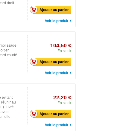
ord droit
Ajouter au panier
Voir le produit
104,50 €
emplissage
oitier
En stock
ccord coudé
Ajouter au panier
Voir le produit
22,20 €
 évitant
e réunir au
En stock
 ). Livré
e avec
Ajouter au panier
emelle.
Voir le produit