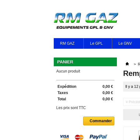
RM GAZ
Le GPL
Le GNV
PANIER
>
R
Aucun produit
Remp
Expédition
0,00 €
Il y a 12
Taxes
0,00 €
Total
0,00 €
« Précéd
Les prix sont TTC
Commander