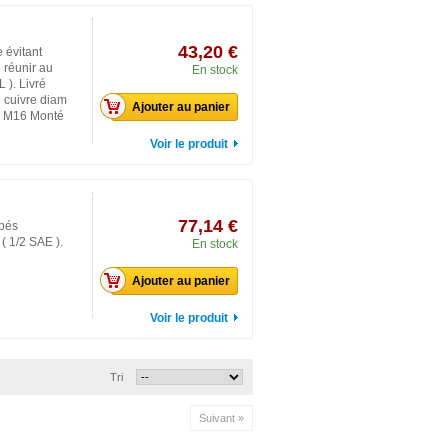
43,20 €
 évitant
e réunir au
En stock
 ). Livré
e cuivre diam
Ajouter au panier
e M16 Monté
Voir le produit
77,14 €
pés
( 1/2 SAE ).
En stock
Ajouter au panier
Voir le produit
Tri
Suivant »