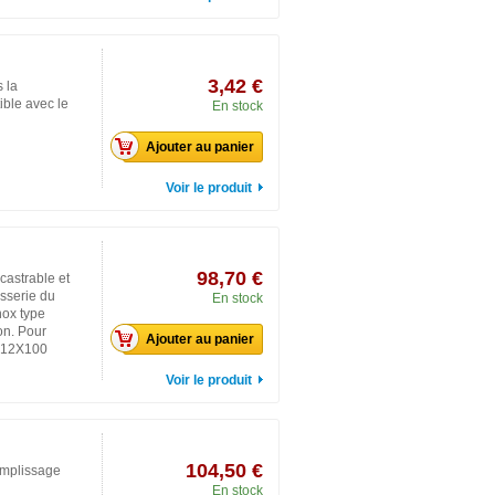
3,42 €
s la
ble avec le
En stock
Ajouter au panier
Voir le produit
98,70 €
astrable et
sserie du
En stock
nox type
on. Pour
Ajouter au panier
M 12X100
Voir le produit
104,50 €
emplissage
En stock