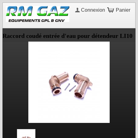
Connexion
Panier
Raccord coudé entrée d'eau pour détendeur LI10